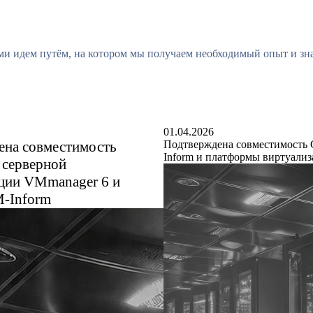
м
и
и
д
е
м
п
у
т
ё
м
,
н
а
к
о
т
о
р
о
м
м
ы
п
о
л
у
ч
а
е
м
н
е
о
б
х
о
д
и
м
ы
й
о
п
ы
т
и
з
н
01.04.2026
ена совместимость
Подтверждена совместимост
Inform и платформы виртуализа
 серверной
ции VMmanager 6 и
-Inform