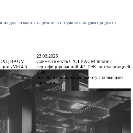
а
н
и
я
д
л
я
с
о
з
д
а
н
и
я
н
а
д
е
ж
н
о
г
о
и
н
у
ж
н
о
г
о
л
ю
д
я
м
п
р
о
д
у
к
т
а
.
23.03.2026
ь СХД BAUM-
Совместимость СХД BAUM-Inform с
ции zVirt 4.5
сертифицированной ФСТЭК виртуализацией
zVirt
обеспечит безопасную работу с большими
данными