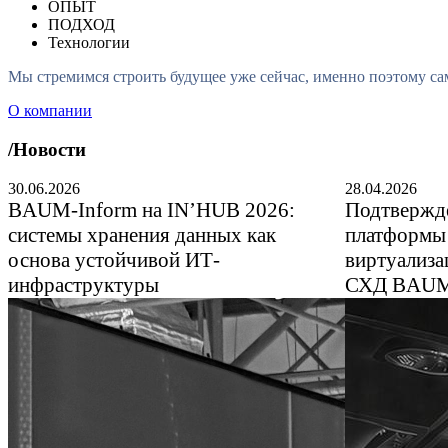
ОПЫТ
ПОДХОД
Технологии
М
ы
с
т
р
е
м
и
м
с
я
с
т
р
о
и
т
ь
б
у
д
у
щ
е
е
у
ж
е
с
е
й
ч
а
с
,
и
м
е
н
н
о
п
о
э
т
о
м
у
с
а
О компании
/Новости
30.06.2026
28.04.2026
BAUM-Inform на IN’HUB 2026:
Подтвержд
системы хранения данных как
платформы
основа устойчивой ИТ-
виртуализа
инфраструктуры
СХД BAUM