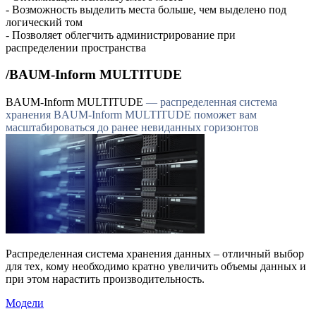
- Возможность выделить места больше, чем выделено под
логический том
- Позволяет облегчить администрирование при
распределении пространства
/BAUM-Inform MULTITUDE
BAUM-Inform MULTITUDE
—
р
а
с
п
р
е
д
е
л
е
н
н
а
я
с
и
с
т
е
м
а
х
р
а
н
е
н
и
я
B
A
U
M
-
I
n
f
o
r
m
M
U
L
T
I
T
U
D
E
п
о
м
о
ж
е
т
в
а
м
м
а
с
ш
т
а
б
и
р
о
в
а
т
ь
с
я
д
о
р
а
н
е
е
н
е
в
и
д
а
н
н
ы
х
г
о
р
и
з
о
н
т
о
в
Распределенная система хранения данных – отличный выбор
для тех, кому необходимо кратно увеличить объемы данных и
при этом нарастить производительность.
Модели