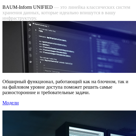
BAUM-Inform UNIFIED
—
э
т
о
л
и
н
е
й
к
а
к
л
а
с
с
и
ч
е
с
к
и
х
с
и
с
т
е
м
х
р
а
н
е
н
и
я
д
а
н
н
ы
х
,
к
о
т
о
р
ы
е
и
д
е
а
л
ь
н
о
в
п
и
ш
у
т
с
я
в
в
а
ш
у
и
н
ф
р
а
с
т
р
у
к
т
у
р
у
.
Обширный функционал, работающий как на блочном, так и
на файловом уровне доступа поможет решить самые
разносторонние и требовательные задачи.
Модели