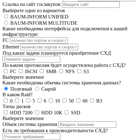
Ссылка на сайт госзакупок
Выберите один из вариантов
BAUM-INFORM UNIFIED
BAUM-INFORM MULTITUDE
Какие необходимы интерфейсы для подключения к вашей
инфраструктуре:
FC
Ethernet
Под какие задачи планируется приобретение СХД
По каким протоколам будет осуществлена работа с СХД?
FC
ISCSI
SMB
NFS
S3
Выберите значение
Какие необходимы объемы системы хранения данных?
Полезный
Сырой
В каком Raid?
0
1
5
6
10
50
60
B3
Типы дисков
HDD 7200
HDD 10К
SSD
Выберите значение
Объем системы хранения
Есть ли требования к производительности СХД?