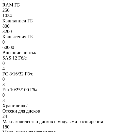
RAM ГБ
256
1024
Кэш записи ГБ
800
3200
Кэш чтения ГБ
0
60000
Внешние порты/
SAS 12 Гб/c
0
4
FC 8/16/32 Гб/c
0
8
Eth 10/25/100 Гб/c
0
8
Хранилище/
Отсеки для дисков
24
Макс. количество дисков с модулями расширения
180