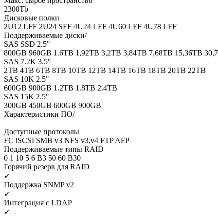
Макс. сырое пространство
2300Tb
Дисковые полки
2U12 LFF
2U24 SFF
4U24 LFF
4U60 LFF
4U78 LFF
Поддерживаемые диски/
SAS SSD 2.5"
800GB
960GB
1.6TB
1,92TB
3,2TB
3,84TB
7,68TB
15,36TB
30,
SAS 7.2K 3.5"
2TB
4TB
6TB
8TB
10TB
12TB
14TB
16TB
18TB
20TB
22TB
SAS 10K 2.5"
600GB
900GB
1.2TB
1.8TB
2.4TB
SAS 15K 2.5"
300GB
450GB
600GB
900GB
Характеристики ПО/
Доступные протоколы
FC
iSCSI
SMB v3
NFS v3,v4
FTP
AFP
Поддерживаемые типы RAID
0
1
10
5
6
B3
50
60
B30
Горячий резерв для RAID
✓
Поддержка SNMP v2
✓
Интеграция с LDAP
✓