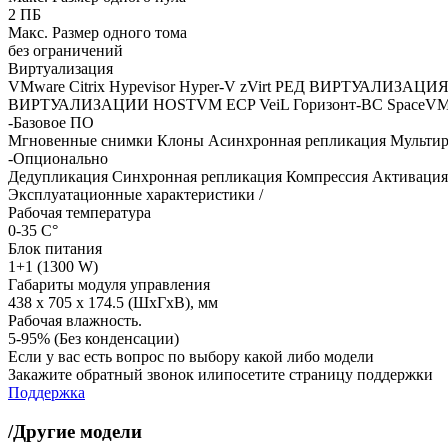
2 ПБ
Макс. Размер одного тома
без ограничений
Виртуализация
VMware
Citrix Hypevisor
Hyper-V
zVirt
РЕД ВИРТУАЛИЗАЦИ
ВИРТУАЛИЗАЦИИ HOSTVM
ECP VeiL
Горизонт-ВС
SpaceV
-Базовое ПО
Мгновенные снимки
Клоны
Асинхронная репликация
Мульти
-Опционально
Дедупликация
Синхронная репликация
Компрессия
Активация
Эксплуатационные характеристики /
Рабочая температура
0-35 C°
Блок питания
1+1 (1300 W)
Габариты модуля управления
438 x 705 x 174.5 (ШхГхВ), мм
Рабочая влажность.
5-95% (Без конденсации)
Если у вас есть вопрос по выбору какой либо модели
Закажите обратный звонок илипосетите страницу поддержки
Поддержка
/Другие модели